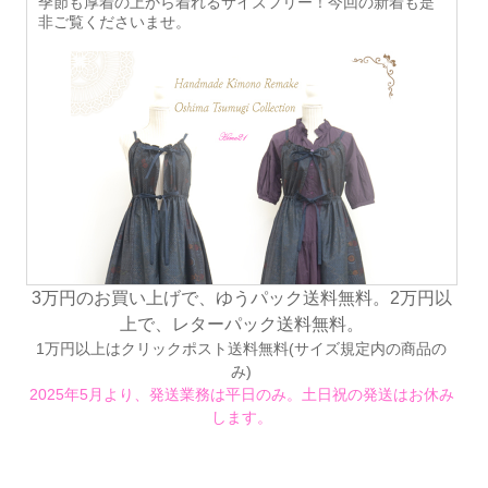
季節も厚着の上から着れるサイズフリー！今回の新着も是
きましては、1,000円～3,000円の値上げをさせて頂きまし
非ご覧くださいませ。
た。尚、着物という性質上、着物の状態やランクによって
の価格の前後もございます。今後、様子を見ながら、数％
程度の値上げを予定しております。 大変、心苦しく思いま
すが、ご理解を頂き、今後とも変わらぬご愛顧を賜ります
ようお願い申し上げます。
3万円のお買い上げで、ゆうパック送料無料。2万円以
上で、レターパック送料無料。
1万円以上はクリックポスト送料無料(サイズ規定内の商品の
み)
2025年5月より、発送業務は平日のみ。土日祝の発送はお休み
します。