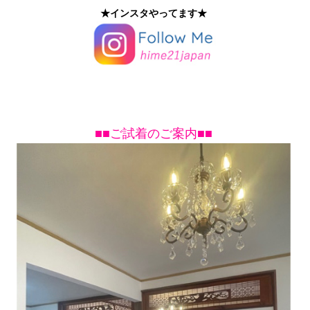
★インスタやってます★
■■ご試着のご案内■■
↑各画像をクリックすると商品詳細ページが開きます。↑
2026年7月31日
艶めく大人の深Vネックワンピースを色柄
サイズ違いで２着追加しました。季節に合わせたトップス
を中に着て１年を通してお楽しみ頂けます♪身頃ゆったりに
仕上げ＋背中OPENデザインにしていますので、暑い夏も