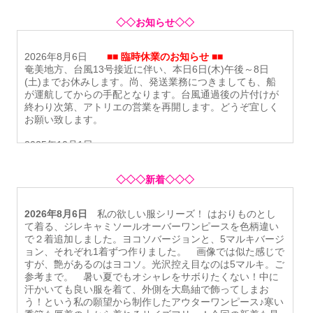
◇◇お知らせ◇◇
2026年8月6日
■■ 臨時休業のお知らせ ■■
奄美地方、台風13号接近に伴い、本日6日(木)午後～8日
(土)までお休みします。尚、発送業務につきましても、船
が運航してからの手配となります。台風通過後の片付けが
終わり次第、アトリエの営業を再開します。どうぞ宜しく
お願い致します。
2025年10月1日
*メールアドレス変更のお知らせ*
10月1日よりメールアドレスを変更しました。今までのメ
◇◇◇新着◇◇◇
ールアドレスへメール送信すると、エラーでメールが戻っ
てくるか、メールが戻ってこない場合も、メールは届きま
せんので、
「お問い合わせフォーム」
よりメールをくださ
2026年8月6日
私の欲しい服シリーズ！ はおりものとし
いますよう、お願い致します。その後、直接メール致しま
て着る、ジレキャミソールオーバーワンピースを色柄違い
す。お問い合わせには、必ず返信しています。
で２着追加しました。ヨコソバージョンと、5マルキバージ
ョン、それぞれ1着ずつ作りました。 画像では似た感じで
*価格改定のお知らせ*
すが、艶があるのはヨコソ。光沢控え目なのは5マルキ。ご
価格高騰が続き、しばらくの間、値上げを見送っておりま
参考まで。 暑い夏でもオシャレをサボりたくない！中に
したが、材料費や仕入れ、送料等、諸経費の値上がりによ
汗かいても良い服を着て、外側を大島紬で飾ってしまお
り、商品の価格を改定させて頂きます。現在、一部の商品
う！という私の願望から制作したアウターワンピース♪寒い
で、生地を多く使うものや、制作に時間がかかる商品につ