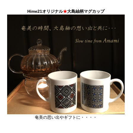
Hime21オリジナル
★
大島紬柄マグカップ
↑各画像をクリックすると商品詳細ページが開きます。↑
2026年7月25日
大人のフリルワンピースを色柄、サイズ
奄美の思い出やギフトに・・・・
違いで２着追加しました。背中OPENタイプは、着脱もし
やすく、又、酷暑の夏は、少しでも空気を取り入れられる
ようにとデザインしています。季節に合わせたトップスを