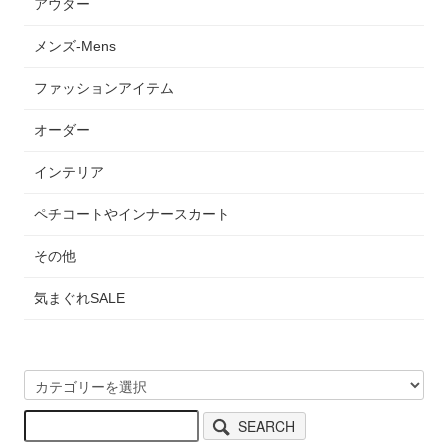
アウター
頂ける2WAYスタイル！大島紬を華やか＆可憐に着てみませ
んか？きっと会話の花が咲くでしょう♪今回の新作もチェッ
クしてみて！
メンズ-Mens
ファッションアイテム
オーダー
インテリア
ペチコートやインナースカート
その他
気まぐれSALE
↑画像をクリックすると商品詳細ページが開きます。↑
SEARCH