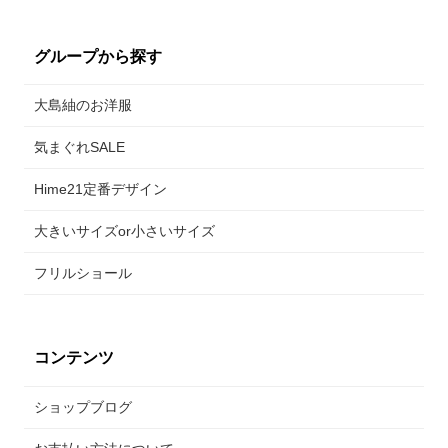
2026年7月7日
プリンセスラインンのジャンパースカート
グループから探す
とボレロのセットアップを色柄サイズ違いで２着追加しま
した。女性らしいラインで大島紬を着てみませんか？とて
大島紬のお洋服
も上品でエレガントな１着♪季節に合わせたトップスと合わ
せて４シーズン着て頂けます。着物１着分をホボ使った贅
沢仕様。今回の新作も是非、ご覧くださいませ。
気まぐれSALE
Hime21定番デザイン
大きいサイズor小さいサイズ
フリルショール
コンテンツ
ショップブログ