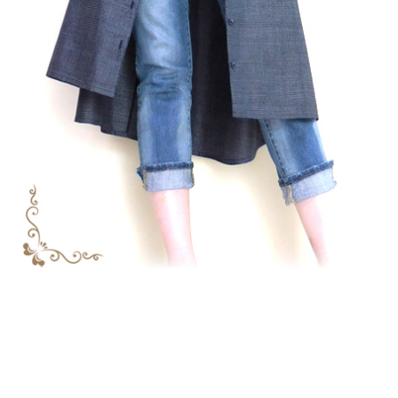
↑各画像をクリックすると商品詳細ページが開きます。↑
2026年7月20日
メンズアロハシャツを７着追加しまし
た。今回、すべて未使用（5マルキ以上）のリサイクル着物
からのリメイク。サイズはM～XXLまで制作。 上品な男性
は好感度UP！大島紬と共に優雅な時間をお過ごしください
ませ。今回の新着もチェックしてみて！