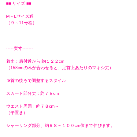
■■ サイズ ■■
M～Lサイズ程
（９～11号程）
-----実寸-------
着丈：肩付近から 約１２２cm
（158cmの私が合わせると、足首上あたりのマキシ丈）
※首の後ろで調整するスタイル
スカート部分丈：約７８cm
ウエスト周囲：約７８cm～
（平置き）
シャーリング部分、約９８～１００cm位まで伸びます。