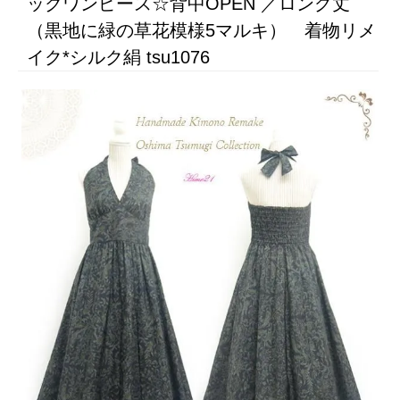
ックワンピース☆背中OPEN ／ロング丈
（黒地に緑の草花模様5マルキ） 着物リメ
イク*シルク絹 tsu1076