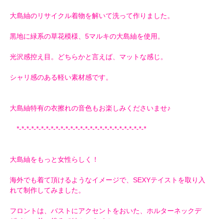
大島紬のリサイクル着物を解いて洗って作りました。
黒地に緑系の草花模様、5マルキの大島紬を使用。
光沢感控え目。どちらかと言えば、マットな感じ。
シャリ感のある軽い素材感です。
大島紬特有の衣擦れの音色もお楽しみくださいませ♪
*-*-*-*-*-*-*-*-*-*-*-*-*-*-*-*-*-*-*-*-*-*-*-*-*-*-*
大島紬をもっと女性らしく！
海外でも着て頂けるようなイメージで、SEXYテイストを取り入
れて制作してみました。
フロントは、バストにアクセントをおいた、ホルターネックデ