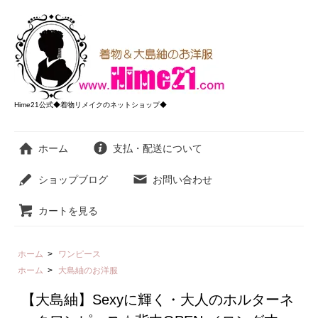
Hime21公式◆着物リメイクのネットショップ◆
ホーム
支払・配送について
ショップブログ
お問い合わせ
カートを見る
ホーム
>
ワンピース
ホーム
>
大島紬のお洋服
【大島紬】Sexyに輝く・大人のホルターネ