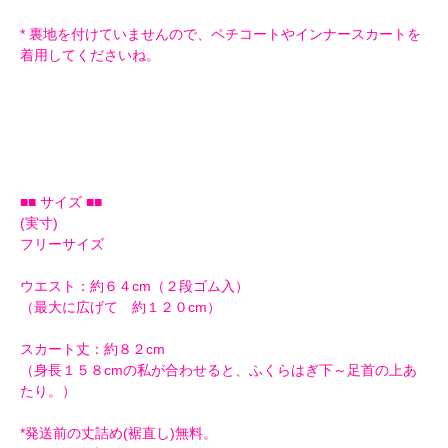
* 裏地を付けていませんので、ペチコートやインナースカートを
着用してくださいね。
■■ サイズ ■■
(実寸)
フリーサイズ
ウエスト：約６４cm（２段ゴム入）
（最大に広げて 約１２０cm）
スカート丈：約８２cm
（身長１５８cmの私が合わせると、ふくらはぎ下～足首の上あ
たり。）
*発送前の丈詰め(裾直し)無料。