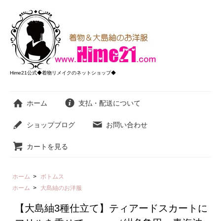
Hime21公式◆着物リメイクのネットショップ◆
ホーム
支払・配送について
ショップブログ
お問い合わせ
カートを見る
ホーム
>
ボトムス
ホーム
>
大島紬のお洋服
【大島紬3種仕立て】ティアードスカートに