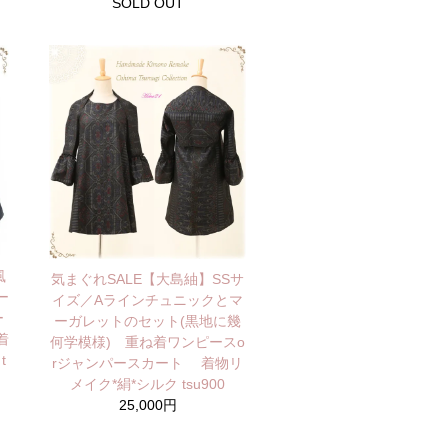
SOLD OUT
風
気まぐれSALE【大島紬】SSサ
ー
イズ／Aラインチュニックとマ
ー
ーガレットのセット(黒地に幾
着
何学模様) 重ね着ワンピースo
t
rジャンパースカート 着物リ
メイク*絹*シルク tsu900
25,000円