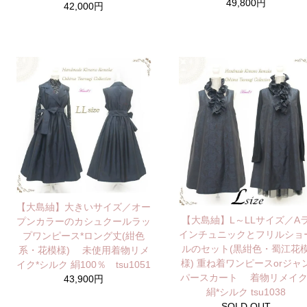
49,800円
42,000円
【大島紬】大きいサイズ／オー
【大島紬】L～LLサイズ／A
プンカラーのカシュクールラッ
インチュニックとフリルショ
プワンピース*ロング丈(紺色
ルのセット(黒紺色・蜀江花
系・花模様) 未使用着物リメ
様) 重ね着ワンピースorジャ
イク*シルク 絹100％ tsu1051
パースカート 着物リメイク
43,900円
絹*シルク tsu1038
SOLD OUT