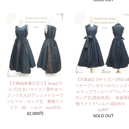
【大島紬】Sサイズ／1950's
【大島紬多種仕立て】largo(ラ
☆オープンカラーのカシュク
ルゴ)大きいサイズ／背中オー
ルラップワンピース*フレア
プン☆大人のアシンメトリーワ
ロング丈(黒紺色系) 未使用
ンピース・ロング丈 着物リメ
物リメイク*シルク 絹100％ 
イク・絹・シルク tsu1015
su997
42,000円
SOLD OUT