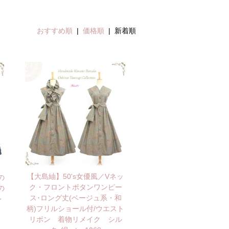
おすすめ順
|
価格順
| 新着順
【大島紬】50's女優風／Vネッ
の
ク・フロントボタンワンピー
の
ス･ロング丈(ベージュ系・和
レ
柄)フリルショール付/ウエスト
リボン 着物リメイク シル