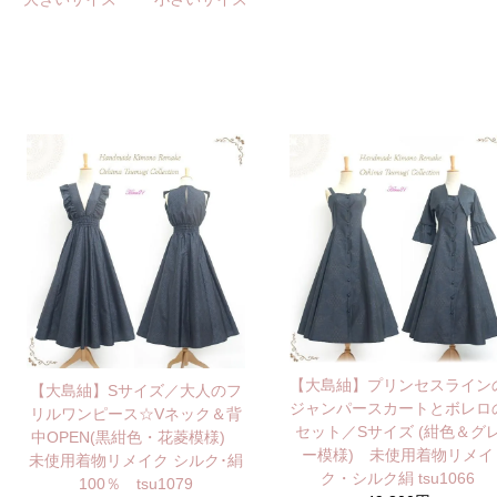
【大島紬】プリンセスライン
【大島紬】Sサイズ／大人のフ
ジャンパースカートとボレロ
リルワンピース☆Vネック＆背
セット／Sサイズ (紺色＆グ
中OPEN(黒紺色・花菱模様)
ー模様) 未使用着物リメイ
未使用着物リメイク シルク･絹
ク・シルク絹 tsu1066
100％ tsu1079