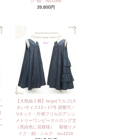
ク･絹 tsu1068
39,800円
ラ
【大島紬２種】largo(ラルゴ)大
ー
きいサイズ13～17号 調整可／
模
Vネック・片側フリルのアシン
ン
メトリーワンピース☆ロング丈
*
（黒紺色に花模様） 着物リメ
イク・絹・シルク tsu1016