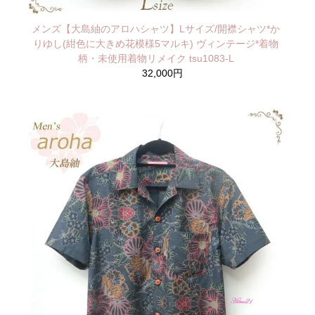
メンズ【大島紬のアロハシャツ】Lサイズ/開襟シャツ*か
りゆし(紺色に大きめ花模様5マルキ) ヴィンテージ*着物
柄・未使用着物リメイク tsu1083-L
32,000円