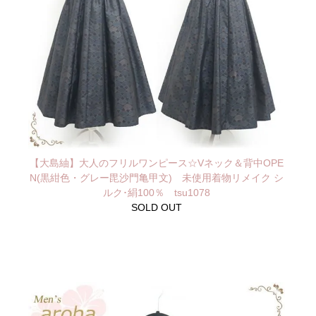
【大島紬】大人のフリルワンピース☆Vネック＆背中OPE
N(黒紺色・グレー毘沙門亀甲文) 未使用着物リメイク シ
ルク･絹100％ tsu1078
SOLD OUT