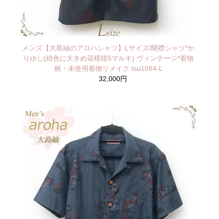
メンズ【大島紬のアロハシャツ】Lサイズ/開襟シャツ*か
りゆし(紺色に大きめ花模様5マルキ) ヴィンテージ*着物
柄・未使用着物リメイク tsu1084-L
32,000円