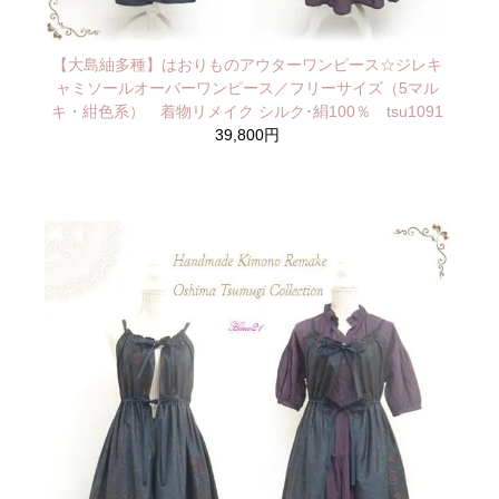
【大島紬多種】はおりものアウターワンピース☆ジレキ
ャミソールオーバーワンピース／フリーサイズ（5マル
キ・紺色系） 着物リメイク シルク･絹100％ tsu1091
39,800円