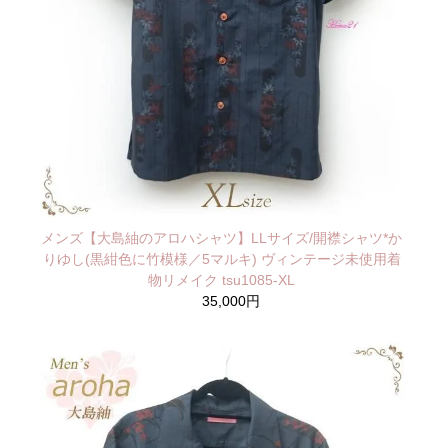
メンズ【大島紬のアロハシャツ】LLサイズ/開襟シャツ*か
りゆし(黒紺色に竹模様／5マルキ) ヴィンテージ未使用着
物リメイク tsu1085-XL
35,000円