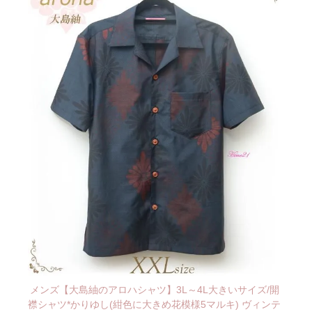
メンズ【大島紬のアロハシャツ】3L～4L大きいサイズ/開
襟シャツ*かりゆし(紺色に大きめ花模様5マルキ) ヴィンテ