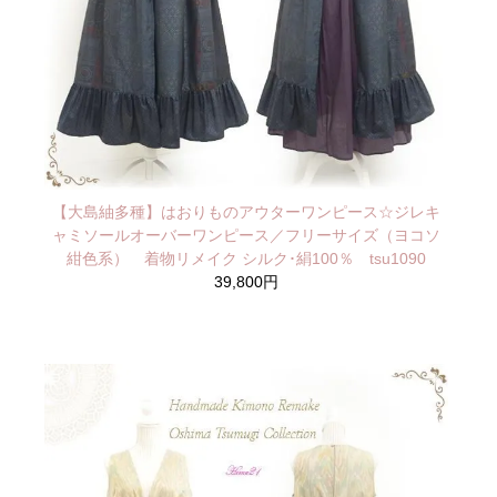
【大島紬多種】はおりものアウターワンピース☆ジレキ
ャミソールオーバーワンピース／フリーサイズ（ヨコソ
紺色系） 着物リメイク シルク･絹100％ tsu1090
39,800円