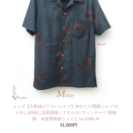
メンズ【大島紬のアロハシャツ】Mサイズ/開襟シャツ*か
りゆし(紺色に花葉模様／７マルキ) ヴィンテージ*着物
柄・未使用着物リメイク tsu1086-M
31,000円