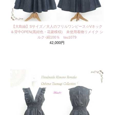
【大島紬】Sサイズ／大人のフリルワンピース☆Vネック
＆背中OPEN(黒紺色・花菱模様) 未使用着物リメイク シ
ルク･絹100％ tsu1079
42,000円