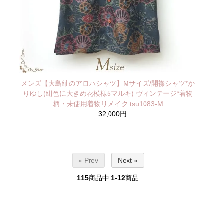
メンズ【大島紬のアロハシャツ】Mサイズ/開襟シャツ*か
りゆし(紺色に大きめ花模様5マルキ) ヴィンテージ*着物
柄・未使用着物リメイク tsu1083-M
32,000円
« Prev
Next »
115
商品中
1-12
商品