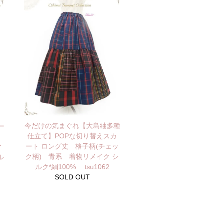
今だけの気まぐれ【大島紬多種
ー
仕立て】POPな切り替えスカ
ート ロング丈 格子柄(チェッ
マ
ク柄) 青系 着物リメイク シ
ル
ルク*絹100% tsu1062
SOLD OUT