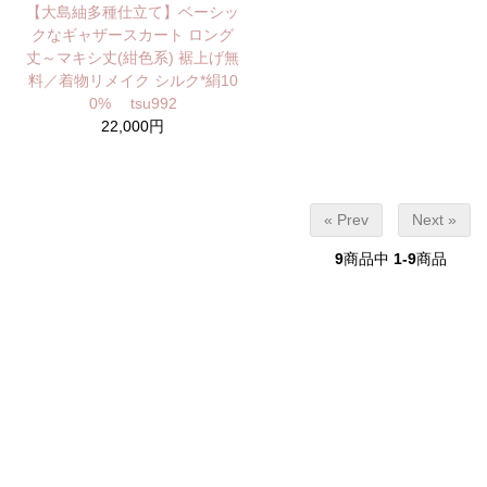
【大島紬多種仕立て】ベーシッ
クなギャザースカート ロング
丈～マキシ丈(紺色系) 裾上げ無
料／着物リメイク シルク*絹10
0% tsu992
22,000円
« Prev
Next »
9
商品中
1-9
商品