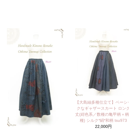
【大島紬多種仕立て】ベーシ
クなギャザースカート ロン
丈(紺色系／数種の亀甲柄＋柄
種) シルク*絹*和柄 tsu973
22,000円