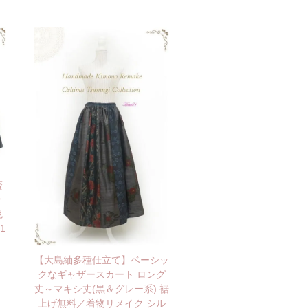
贅
ラ
色
1
【大島紬多種仕立て】ベーシッ
クなギャザースカート ロング
丈～マキシ丈(黒＆グレー系) 裾
上げ無料／着物リメイク シル