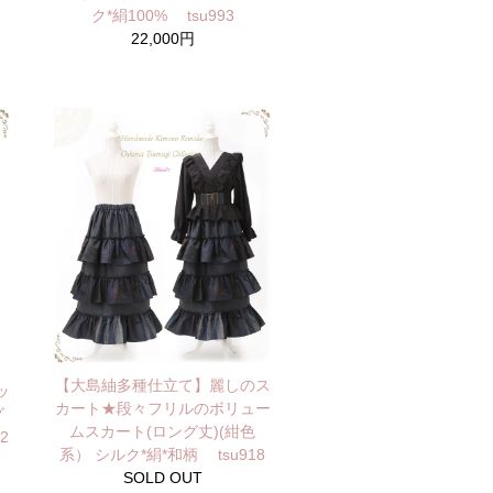
ク*絹100% tsu993
22,000円
【大島紬多種仕立て】麗しのス
ッ
カート★段々フリルのボリュー
グ
ムスカート(ロング丈)(紺色
2
系） シルク*絹*和柄 tsu918
SOLD OUT