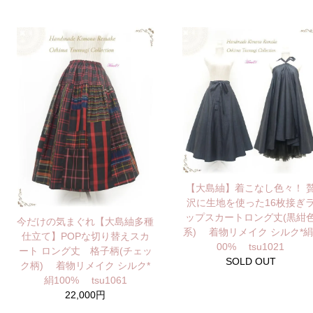
【大島紬】着こなし色々！ 
沢に生地を使った16枚接ぎ
ップスカートロング丈(黒紺
今だけの気まぐれ【大島紬多種
系) 着物リメイク シルク*絹
仕立て】POPな切り替えスカ
00% tsu1021
ート ロング丈 格子柄(チェッ
SOLD OUT
ク柄) 着物リメイク シルク*
絹100% tsu1061
22,000円