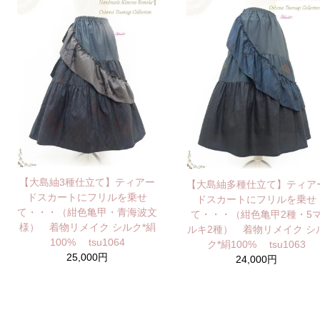
【大島紬3種仕立て】ティアー
【大島紬多種仕立て】ティア
ドスカートにフリルを乗せ
ドスカートにフリルを乗せ
て・・・（紺色亀甲・青海波文
て・・・（紺色亀甲2種・5
様） 着物リメイク シルク*絹
ルキ2種） 着物リメイク シ
100% tsu1064
ク*絹100% tsu1063
25,000円
24,000円