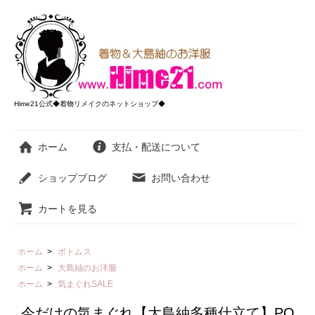
Hime21公式◆着物リメイクのネットショップ◆
ホーム
支払・配送について
ショップブログ
お問い合わせ
カートを見る
ホーム
>
ボトムス
ホーム
>
大島紬のお洋服
ホーム
>
気まぐれSALE
今だけの気まぐれ【大島紬多種仕立て】PO