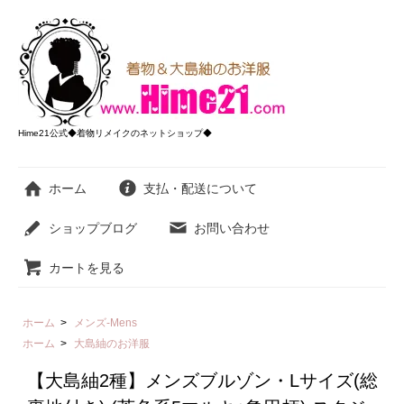
Hime21公式◆着物リメイクのネットショップ◆
ホーム
支払・配送について
ショップブログ
お問い合わせ
カートを見る
ホーム
>
メンズ-Mens
ホーム
>
大島紬のお洋服
【大島紬2種】メンズブルゾン・Lサイズ(総