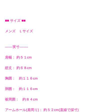
■■ サイズ ■■
メンズ Ｌサイズ
------実寸-------
肩幅： 約５１cm
総丈： 約６８cm
胸囲： 約１１６cm
胴囲： 約１１６cm
裾周囲： 約８４cm
アームホール(肩周り)： 約５２cm(直線で採寸)