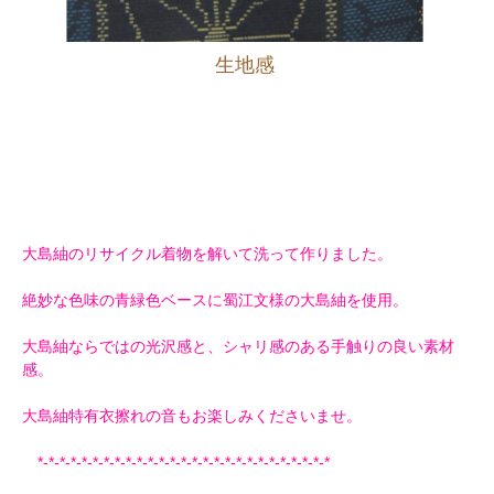
生地感
大島紬のリサイクル着物を解いて洗って作りました。
絶妙な色味の青緑色ベースに蜀江文様の大島紬を使用。
大島紬ならではの光沢感と、シャリ感のある手触りの良い素材
感。
大島紬特有衣擦れの音もお楽しみくださいませ。
*-*-*-*-*-*-*-*-*-*-*-*-*-*-*-*-*-*-*-*-*-*-*-*-*-*-*