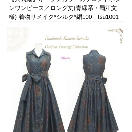
ンワンピース／ロング丈(青緑系・蜀江文
様) 着物リメイク*シルク*絹100 tsu1001