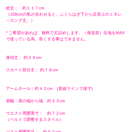
総丈： 約１１７cm
（158cmの私が合わせると、ふくらはぎ下から足首上のミモレ
～ロング丈。）
* ご希望があれば、無料で丈詰めします。（発送前）生地をMAX
で使っている為、長くする事はできません。
身頃丈： 約３９cm
スカート部分丈： 約７８cm
アームホール：約４２cm (直線ラインで採寸)
肩幅：肩の端から端 約３３cm
ウエスト周囲実寸： 約７２cm
（ベルトで調整するスタイル）
バスト周囲実寸： 約９２cm