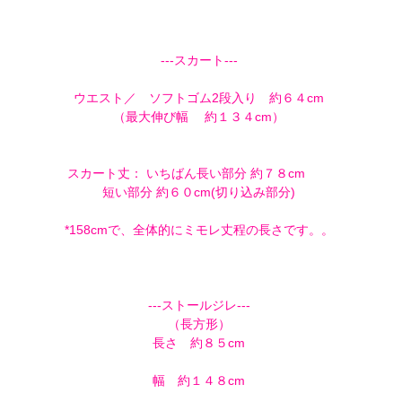
---スカート---
ウエスト／ ソフトゴム2段入り 約６４cm
（最大伸び幅 約１３４cm）
スカート丈： いちばん長い部分 約７８cm
短い部分 約６０cm(切り込み部分)
*158cmで、全体的にミモレ丈程の長さです。。
---ストールジレ---
（長方形）
長さ 約８５cm
幅 約１４８cm