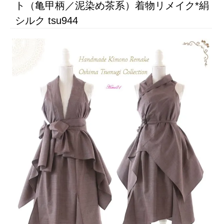
ト（亀甲柄／泥染め茶系）着物リメイク*絹
シルク tsu944