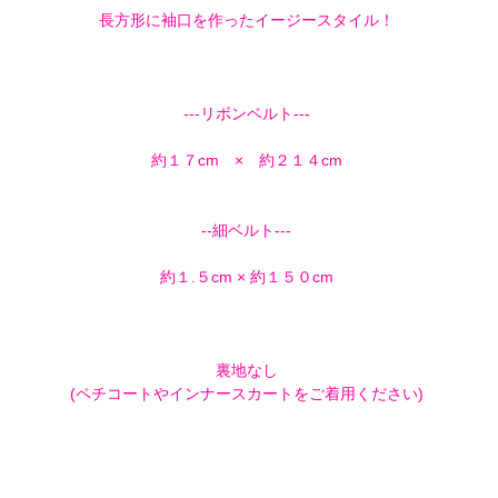
長方形に袖口を作ったイージースタイル！
---リボンベルト---
約１７cm × 約２１４cm
--細ベルト---
約１.５cm × 約１５０cm
裏地なし
(ペチコートやインナースカートをご着用ください)