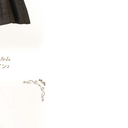
ォルム
ン♪