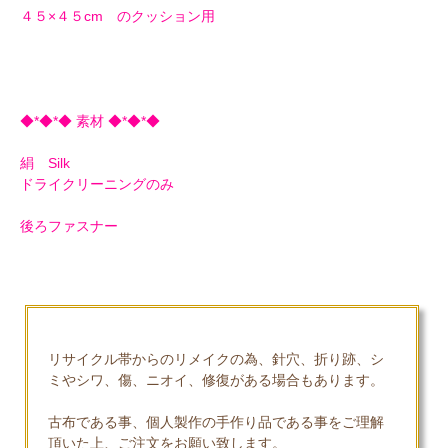
４５×４５cm のクッション用
◆*◆*◆ 素材 ◆*◆*◆
絹 Silk
ドライクリーニングのみ
後ろファスナー
リサイクル帯からのリメイクの為、針穴、折り跡、シ
ミやシワ、傷、ニオイ、修復がある場合もあります。
古布である事、個人製作の手作り品である事をご理解
頂いた上、ご注文をお願い致します。